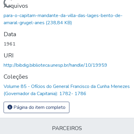
Carregando...
Arquivos
para-o-capitam-mandante-da-villa-das-lages-bento-de-
amaral-grugel-anes
(238,84 KB)
Data
1961
URI
http://bibdig.biblioteca.unesp.br/handle/10/19959
Coleções
Volume 85 - Ofícios do General Francisco da Cunha Menezes
(Governador da Capitania): 1782- 1786
Página do item completo
PARCEIROS