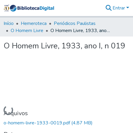
Entrar
Comunidades
&
Início
Hemeroteca
Periódicos Paulistas
Coleções
O Homem Livre
O Homem Livre, 1933, ano I, n 019
Tudo na
Biblioteca
O Homem Livre, 1933, ano I, n 019
Digital
Estatísticas
Carregando...
Arquivos
o-homem-livre-1933-0019.pdf
(4,87 MB)