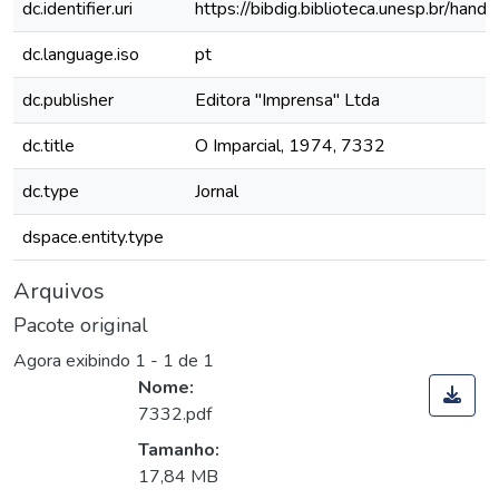
dc.identifier.uri
https://bibdig.biblioteca.unesp.br/han
dc.language.iso
pt
dc.publisher
Editora "Imprensa" Ltda
dc.title
O Imparcial, 1974, 7332
dc.type
Jornal
dspace.entity.type
Arquivos
Pacote original
Agora exibindo
1 - 1 de 1
Nome:
7332.pdf
Tamanho:
17,84 MB