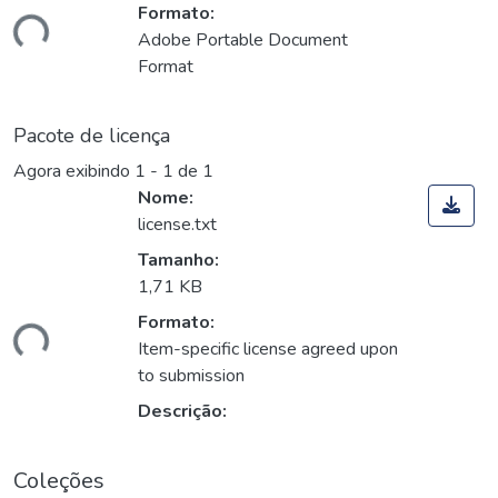
Formato:
gando...
Adobe Portable Document
Format
Pacote de licença
Agora exibindo
1 - 1 de 1
Nome:
license.txt
Tamanho:
1,71 KB
Formato:
gando...
Item-specific license agreed upon
to submission
Descrição:
Coleções