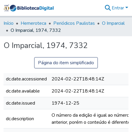
Entrar
Comunidades
&
Início
Hemeroteca
Periódicos Paulistas
O Imparcial
Coleções
O Imparcial, 1974, 7332
Tudo na
Biblioteca
O Imparcial, 1974, 7332
Digital
Estatísticas
Página do item simplificado
dc.date.accessioned
2024-02-22T18:48:14Z
dc.date.available
2024-02-22T18:48:14Z
dc.date.issued
1974-12-25
O número da edição é igual ao número 
dc.description
anterior, porém o conteúdo é diferente.