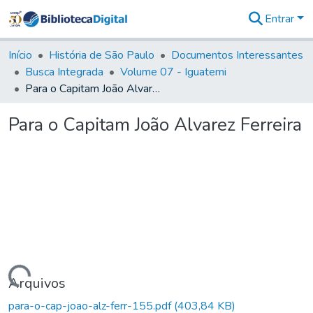
Entrar
Comunidades
&
Início
História de São Paulo
Documentos Interessantes
Coleções
Busca Integrada
Volume 07 - Iguatemi
Tudo na
Para o Capitam João Alvarez Ferreira
Biblioteca
Digital
Para o Capitam João Alvarez Ferreira
Estatísticas
Carregando...
Arquivos
para-o-cap-joao-alz-ferr-155.pdf
(403,84 KB)