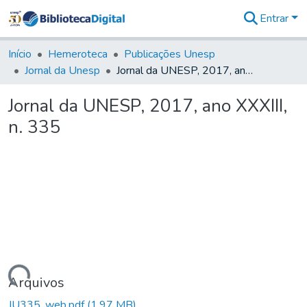
Entrar
Comunidades
&
Início
Hemeroteca
Publicações Unesp
Coleções
Jornal da Unesp
Jornal da UNESP, 2017, ano XXXIII, n. 335
Tudo na
Biblioteca
Jornal da UNESP, 2017, ano XXXIII,
Digital
n. 335
Estatísticas
rregando...
Arquivos
JU335_web.pdf
(1,97 MB)