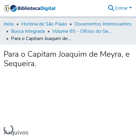
Entrar
Comunidades
&
Início
História de São Paulo
Documentos Interessantes
Coleções
Busca Integrada
Volume 85 - Ofícios do General Francisco da Cunha Menezes (Governador da Capitania): 1782- 1786
Tudo na
Para o Capitam Joaquim de Meyra, e Sequeira.
Biblioteca
Digital
Para o Capitam Joaquim de Meyra, e
Estatísticas
Sequeira.
Carregando...
Arquivos