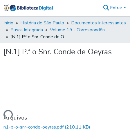
Entrar
Comunidades
&
Início
História de São Paulo
Documentos Interessantes
Coleções
Busca Integrada
Volume 19 - Correspondência do Capital General D. Luiz Antonio de Souza (1767- 70)
Tudo na
[N.1] P.ª o Snr. Conde de Oeyras
Biblioteca
Digital
[N.1] P.ª o Snr. Conde de Oeyras
Estatísticas
gando...
Arquivos
n1-p-o-snr-conde-oeyras.pdf
(210,11 KB)