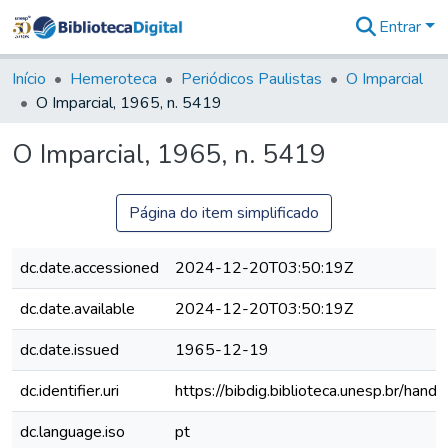
Entrar
Comunidades
&
Início
Hemeroteca
Periódicos Paulistas
O Imparcial
Coleções
O Imparcial, 1965, n. 5419
Tudo na
Biblioteca
O Imparcial, 1965, n. 5419
Digital
Estatísticas
Página do item simplificado
dc.date.accessioned
2024-12-20T03:50:19Z
dc.date.available
2024-12-20T03:50:19Z
dc.date.issued
1965-12-19
dc.identifier.uri
https://bibdig.biblioteca.unesp.br/han
dc.language.iso
pt