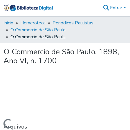
Entrar
Comunidades
&
Início
Hemeroteca
Periódicos Paulistas
Coleções
O Commercio de São Paulo
Tudo na
O Commercio de São Paulo, 1898, Ano VI, n. 1700
Biblioteca
Digital
O Commercio de São Paulo, 1898,
Estatísticas
Ano VI, n. 1700
Carregando...
Arquivos