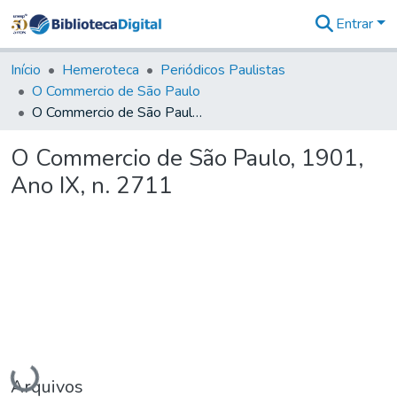
Entrar
Comunidades
&
Início
Hemeroteca
Periódicos Paulistas
Coleções
O Commercio de São Paulo
Tudo na
O Commercio de São Paulo, 1901, Ano IX, n. 2711
Biblioteca
Digital
O Commercio de São Paulo, 1901,
Estatísticas
Ano IX, n. 2711
Carregando...
Arquivos