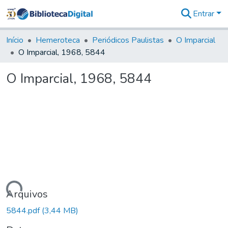
Entrar
Comunidades
&
Início
Hemeroteca
Periódicos Paulistas
O Imparcial
Coleções
O Imparcial, 1968, 5844
Tudo na
Biblioteca
O Imparcial, 1968, 5844
Digital
Estatísticas
Carregando...
Arquivos
5844.pdf
(3,44 MB)