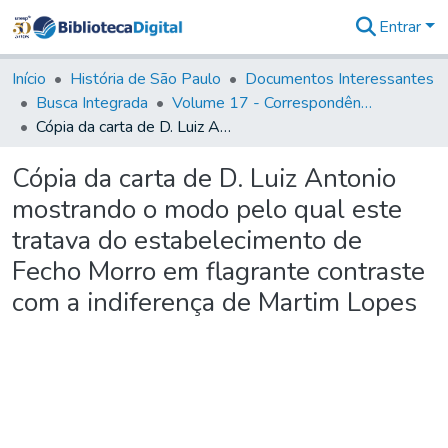
Entrar
Comunidades
&
Início
História de São Paulo
Documentos Interessantes
Coleções
Busca Integrada
Volume 17 - Correspondência do Vice-Rei, de Martim Lopes Lobo e outros (1775- 9)
Tudo na
Cópia da carta de D. Luiz Antonio mostrando o modo pelo qual este tratava do estabelecimento de Fecho Morro em flagrante contraste com a indiferença de Martim Lopes
Biblioteca
Digital
Cópia da carta de D. Luiz Antonio
Estatísticas
mostrando o modo pelo qual este
tratava do estabelecimento de
Fecho Morro em flagrante contraste
com a indiferença de Martim Lopes