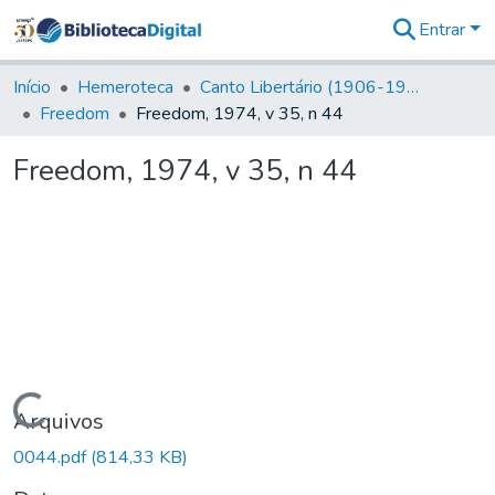
Entrar
Comunidades
&
Início
Hemeroteca
Canto Libertário (1906-1995)
Coleções
Freedom
Freedom, 1974, v 35, n 44
Tudo na
Biblioteca
Freedom, 1974, v 35, n 44
Digital
Estatísticas
Carregando...
Arquivos
0044.pdf
(814,33 KB)