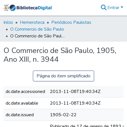
Entrar
Comunidades
&
Início
Hemeroteca
Periódicos Paulistas
Coleções
O Commercio de São Paulo
Tudo na
O Commercio de São Paulo, 1905, Ano XIII, n. 3944
Biblioteca
Digital
O Commercio de São Paulo, 1905,
Estatísticas
Ano XIII, n. 3944
Página do item simplificado
dc.date.accessioned
2013-11-08T19:40:34Z
dc.date.available
2013-11-08T19:40:34Z
dc.date.issued
1905-02-22
Publicado de 17 de janeiro de 1893 a