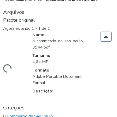
Arquivos
Pacote original
Agora exibindo
1 - 1 de 1
Nome:
o-commercio-de-sao-paulo-
3944.pdf
Tamanho:
4,64 MB
Carregando...
Formato:
Adobe Portable Document
Format
Descrição:
Coleções
O Commercio de São Paulo