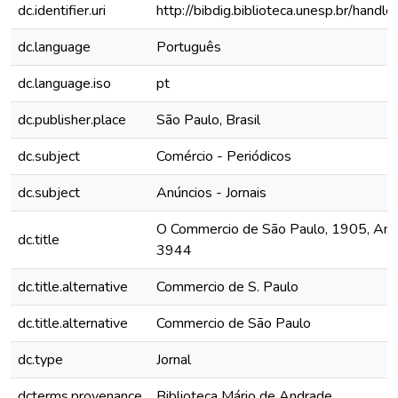
dc.identifier.uri
http://bibdig.biblioteca.unesp.br/hand
dc.language
Português
dc.language.iso
pt
dc.publisher.place
São Paulo, Brasil
dc.subject
Comércio - Periódicos
dc.subject
Anúncios - Jornais
O Commercio de São Paulo, 1905, Ano X
dc.title
3944
dc.title.alternative
Commercio de S. Paulo
dc.title.alternative
Commercio de São Paulo
dc.type
Jornal
dcterms.provenance
Biblioteca Mário de Andrade