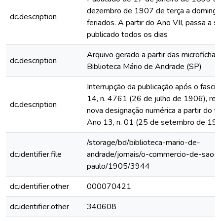
dezembro de 1907 de terça a domingo
dc.description
feriados. A partir do Ano VII, passa a s
publicado todos os dias
Arquivo gerado a partir das microfichas
dc.description
Biblioteca Mário de Andrade (SP)
Interrupção da publicação após o fascí
14, n. 4761 (26 de julho de 1906), rein
dc.description
nova designação numérica a partir do fa
Ano 13, n. 01 (25 de setembro de 19
/storage/bd/biblioteca-mario-de-
dc.identifier.file
andrade/jornais/o-commercio-de-sao-
paulo/1905/3944
dc.identifier.other
000070421
dc.identifier.other
340608