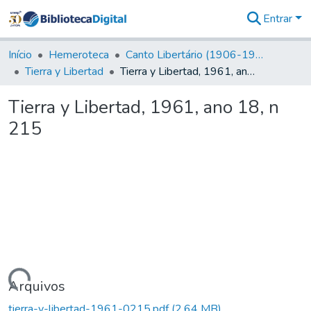
Entrar
Comunidades
&
Início
Hemeroteca
Canto Libertário (1906-1995)
Coleções
Tierra y Libertad
Tierra y Libertad, 1961, ano 18, n 215
Tudo na
Biblioteca
Tierra y Libertad, 1961, ano 18, n
Digital
215
Estatísticas
egando...
Arquivos
tierra-y-libertad-1961-0215.pdf
(2,64 MB)