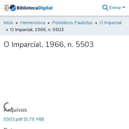
Entrar
Comunidades
&
Início
Hemeroteca
Periódicos Paulistas
O Imparcial
Coleções
O Imparcial, 1966, n. 5503
Tudo na
Biblioteca
O Imparcial, 1966, n. 5503
Digital
Estatísticas
Carregando...
Arquivos
5503.pdf
(9,79 MB)