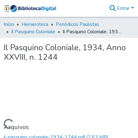
Entrar
Comunidades
&
Início
Hemeroteca
Periódicos Paulistas
Coleções
Il Pasquino Coloniale
Il Pasquino Coloniale, 1934, Anno XXVIII, n. 1244
Tudo na
Biblioteca
Il Pasquino Coloniale, 1934, Anno
Digital
XXVIII, n. 1244
Estatísticas
Carregando...
Arquivos
il-pasquino-coloniale-1934-1244.pdf
(2,63 MB)