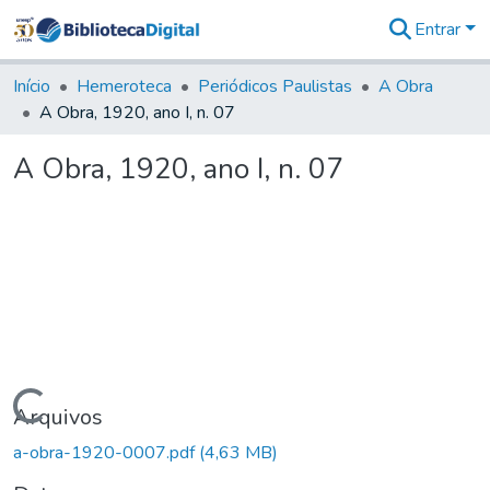
Entrar
Comunidades
&
Início
Hemeroteca
Periódicos Paulistas
A Obra
Coleções
A Obra, 1920, ano I, n. 07
Tudo na
Biblioteca
A Obra, 1920, ano I, n. 07
Digital
Estatísticas
Carregando...
Arquivos
a-obra-1920-0007.pdf
(4,63 MB)