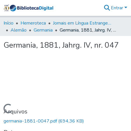
Entrar
Comunidades
&
Início
Hemeroteca
Jornais em Língua Estrangeira
Coleções
Alemão
Germania
Germania, 1881, Jahrg. IV, nr. 047
Tudo na
Biblioteca
Germania, 1881, Jahrg. IV, nr. 047
Digital
Estatísticas
Carregando...
Arquivos
germania-1881-0047.pdf
(694,36 KB)