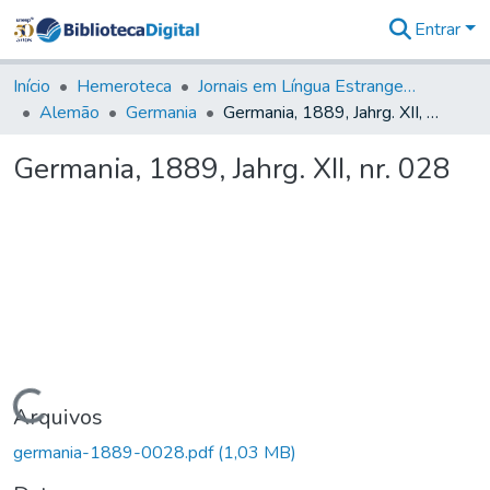
Entrar
Comunidades
&
Início
Hemeroteca
Jornais em Língua Estrangeira
Coleções
Alemão
Germania
Germania, 1889, Jahrg. XII, nr. 028
Tudo na
Biblioteca
Germania, 1889, Jahrg. XII, nr. 028
Digital
Estatísticas
Carregando...
Arquivos
germania-1889-0028.pdf
(1,03 MB)