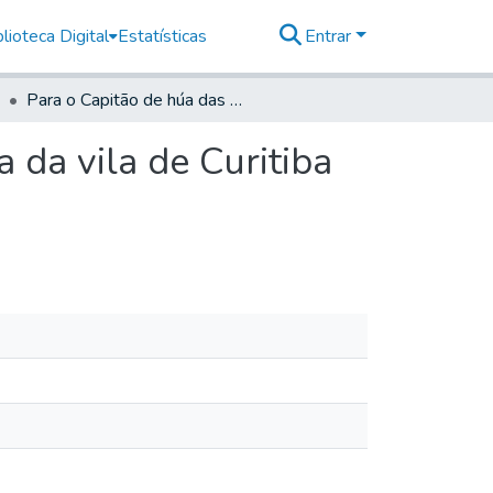
lioteca Digital
Estatísticas
Entrar
Para o Capitão de húa das Companhias de Cavalaria da vila de Curitiba José dos Santos Roza
 da vila de Curitiba