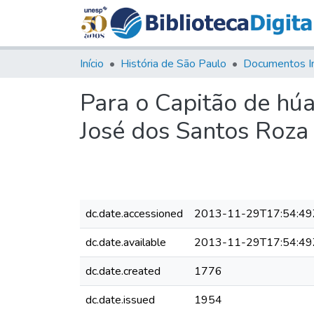
Início
História de São Paulo
Documentos I
Para o Capitão de húa
José dos Santos Roza
dc.date.accessioned
2013-11-29T17:54:49
dc.date.available
2013-11-29T17:54:49
dc.date.created
1776
dc.date.issued
1954