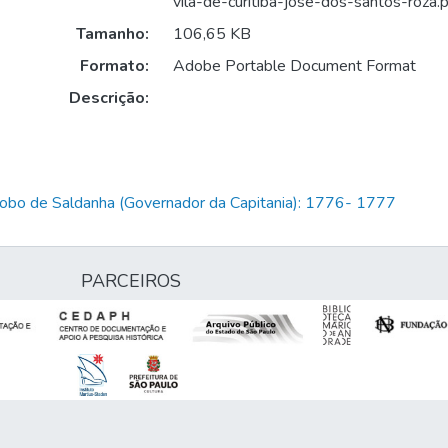
vila-de-curitiba-jose-dos-santos-roza.
Tamanho:
106,65 KB
Formato:
Adobe Portable Document Format
Descrição:
Lobo de Saldanha (Governador da Capitania): 1776- 1777
PARCEIROS