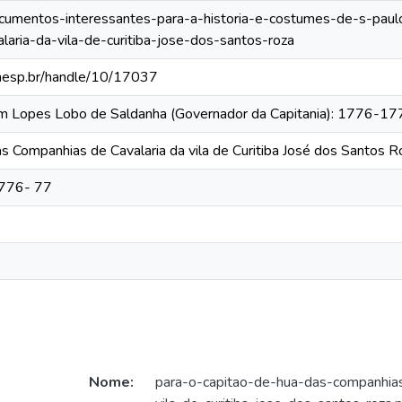
documentos-interessantes-para-a-historia-e-costumes-de-s-paulo
aria-da-vila-de-curitiba-jose-dos-santos-roza
.unesp.br/handle/10/17037
tim Lopes Lobo de Saldanha (Governador da Capitania): 1776-1
s Companhias de Cavalaria da vila de Curitiba José dos Santos R
1776- 77
Nome:
para-o-capitao-de-hua-das-companhias