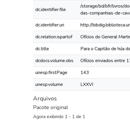
/storage/bd/bfr/livros/
dc.identifier.file
das-companhias-de-caval
dc.identifier.uri
http://bibdig.biblioteca
dc.relation.ispartof
Ofícios do General Mar
dc.title
Para o Capitão de húa da
dcdocs.volume.obs
Ofícios enviados entre 
unesp.firstPage
143
unesp.volume
LXXVI
Arquivos
Pacote original
Agora exibindo
1 - 1 de 1