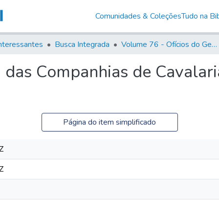
Comunidades & Coleções
Tudo na Bib
nteressantes
Busca Integrada
Volume 76 - Ofícios do General Martim Lopes Lobo de Saldanha (Governador da Capitania): 1776- 1777
 das Companhias de Cavalaria
Página do item simplificado
Z
Z