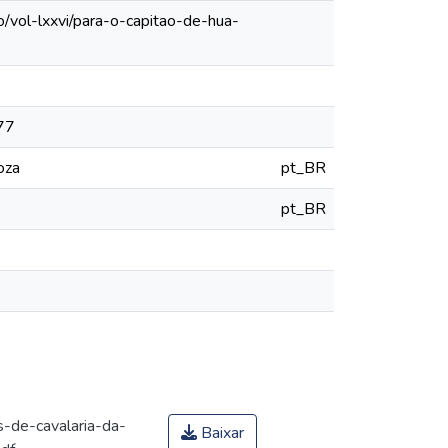
/vol-lxxvi/para-o-capitao-de-hua-
777
oza
pt_BR
pt_BR
-de-cavalaria-da-
Baixar