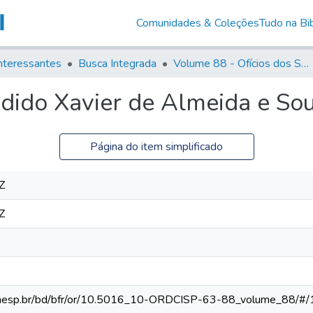
Comunidades & Coleções
Tudo na Bib
nteressantes
Busca Integrada
Volume 88 - Ofícios dos Senhores Governadores Interinos da Capitania de São Paulo (1817- 1819)
ndido Xavier de Almeida e So
Página do item simplificado
Z
Z
ca.unesp.br/bd/bfr/or/10.5016_10-ORDCISP-63-88_volume_88/#/