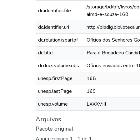
/storage/bd/bfr/livros/
dc.identifier.file
almd-e-souza-168
dc.identifier.uri
http://bibdig.biblioteca
dc.relation.ispartof
Ofícios dos Senhores Go
dc.title
Para o Brigadeiro Candi
dcdocs.volume.obs
Ofícios enviados entre 
unesp.firstPage
168
unesp.lastPage
169
unesp.volume
LXXXVIII
Arquivos
Pacote original
Agora exibindo
1 - 1 de 1