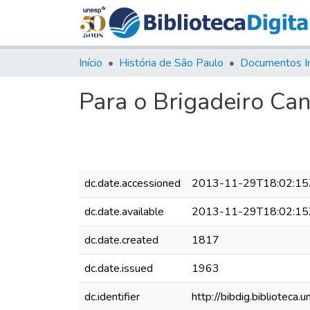
Início
História de São Paulo
Documentos I
Para o Brigadeiro Ca
dc.date.accessioned
2013-11-29T18:02:15
dc.date.available
2013-11-29T18:02:15
dc.date.created
1817
dc.date.issued
1963
dc.identifier
http://bibdig.bibliote