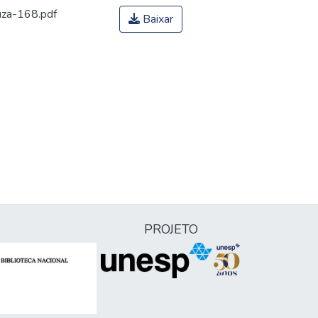
uza-168.pdf
Baixar
PROJETO