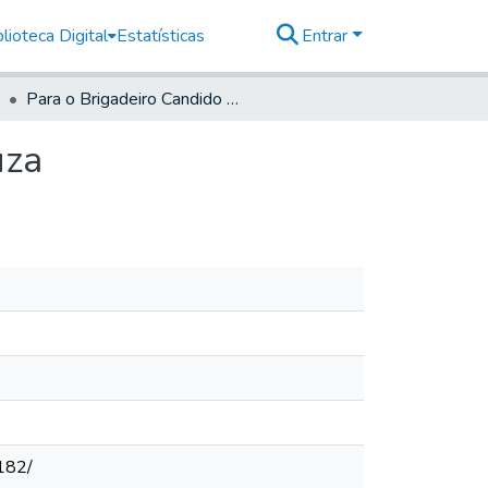
lioteca Digital
Estatísticas
Entrar
Para o Brigadeiro Candido Xavier de Almeida e Souza
uza
182/