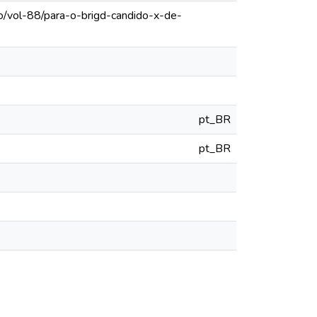
o/vol-88/para-o-brigd-candido-x-de-
pt_BR
pt_BR