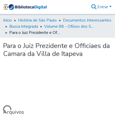
Entrar
Comunidades
&
Início
História de São Paulo
Documentos Interessantes
Coleções
Busca Integrada
Volume 88 - Ofícios dos Senhores Governadores Interinos da Capitania de São Paulo (1817- 1819)
Tudo na
Para o Juiz Prezidente e Officiaes da Camara da Villa de Itapeva
Biblioteca
Digital
Para o Juiz Prezidente e Officiaes da
Estatísticas
Camara da Villa de Itapeva
Arquivos