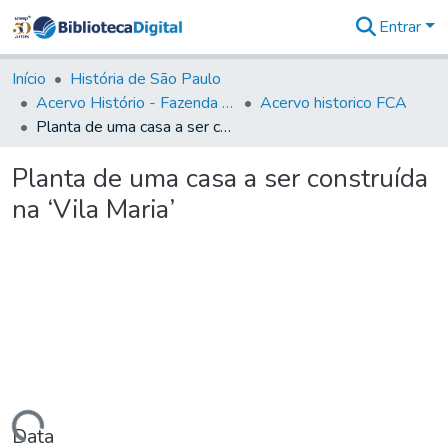
Entrar
Comunidades
&
Início
História de São Paulo
Coleções
Acervo Histório - Fazenda Lageado
Acervo historico FCA
Tudo na
Planta de uma casa a ser construída na ‘Vila Maria’
Biblioteca
Digital
Planta de uma casa a ser construída
Estatísticas
na ‘Vila Maria’
Data