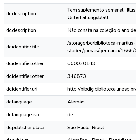
Tem suplemento semanal : Illustri
dc.description
Unterhaltungsblatt
dc.description
Não consta na coleção o ano de
/storage/bd/biblioteca-martius-
dc.identifier.file
staden/jornais/germania/1886/0
dc.identifier.other
000020149
dc.identifier.other
346873
dc.identifier.uri
http://bibdig.biblioteca.unesp.b
dc.language
Alemão
dc.language.iso
de
dc.publisher.place
São Paulo, Brasil