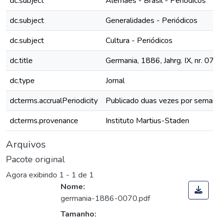
dc.subject
Alemães - Brasil - Periódicos
dc.subject
Generalidades - Periódicos
dc.subject
Cultura - Periódicos
dc.title
Germania, 1886, Jahrg. IX, nr. 070
dc.type
Jornal
dcterms.accrualPeriodicity
Publicado duas vezes por seman
dcterms.provenance
Instituto Martius-Staden
Arquivos
Pacote original
Agora exibindo
1 - 1 de 1
Nome:
germania-1886-0070.pdf
Tamanho: