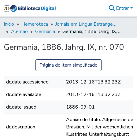
Entrar
Comunidades
&
Início
Hemeroteca
Jornais em Língua Estrangeira
Coleções
Alemão
Germania
Germania, 1886, Jahrg. IX, nr. 070
Tudo na
Biblioteca
Germania, 1886, Jahrg. IX, nr. 070
Digital
Estatísticas
Página do item simplificado
dc.date.accessioned
2013-12-16T13:32:23Z
dc.date.available
2013-12-16T13:32:23Z
dc.date.issued
1886-09-01
Abaixo do título: Allgemeine deut
dc.description
Brasilien. Mit der wöchentlichen B
Illustrirtes Unterhaltungsblatt