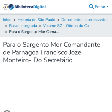
Entrar
Comunidades
&
Início
História de São Paulo
Documentos Interessantes
Coleções
Busca Integrada
Volume 87 - Ofícios do Capitão General Antonio Manoel de Melo Castro e Mendonça (1797- 1801)
Tudo na
Para o Sargento Mor Comandante de Parnagoa Francisco Joze Monteiro- Do Secretário
Biblioteca
Digital
Para o Sargento Mor Comandante
Estatísticas
de Parnagoa Francisco Joze
Monteiro- Do Secretário