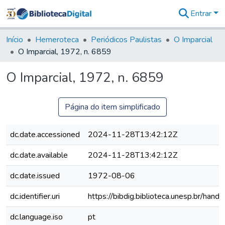
Entrar
Comunidades
&
Início
Hemeroteca
Periódicos Paulistas
O Imparcial
Coleções
O Imparcial, 1972, n. 6859
Tudo na
Biblioteca
O Imparcial, 1972, n. 6859
Digital
Estatísticas
Página do item simplificado
dc.date.accessioned
2024-11-28T13:42:12Z
dc.date.available
2024-11-28T13:42:12Z
dc.date.issued
1972-08-06
dc.identifier.uri
https://bibdig.biblioteca.unesp.br/han
dc.language.iso
pt