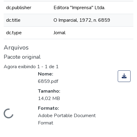
dc.publisher
Editora "Imprensa" Ltda.
dc.title
O Imparcial, 1972, n. 6859
dc.type
Jornal
Arquivos
Pacote original
Agora exibindo
1 - 1 de 1
Nome:
6859.pdf
Tamanho:
14,02 MB
Formato:
Carregando...
Adobe Portable Document
Format