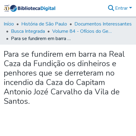
Entrar
Comunidades
&
Início
História de São Paulo
Documentos Interessantes
Coleções
Busca Integrada
Volume 84 - Ofícios do General Martins Lopes de Saldanha (Governador da Capitania): 1782- 1786
Tudo na
Para se fundirem em barra na Real Caza da Fundição os dinheiros e penhores que se derreteram no incendio da Caza do Capitam Antonio Jozé Carvalho da Vila de Santos.
Biblioteca
Digital
Para se fundirem em barra na Real
Estatísticas
Caza da Fundição os dinheiros e
penhores que se derreteram no
incendio da Caza do Capitam
Antonio Jozé Carvalho da Vila de
Santos.