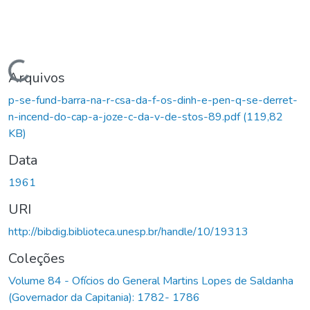
Carregando...
Arquivos
p-se-fund-barra-na-r-csa-da-f-os-dinh-e-pen-q-se-derret-
n-incend-do-cap-a-joze-c-da-v-de-stos-89.pdf
(119,82
KB)
Data
1961
URI
http://bibdig.biblioteca.unesp.br/handle/10/19313
Coleções
Volume 84 - Ofícios do General Martins Lopes de Saldanha
(Governador da Capitania): 1782- 1786