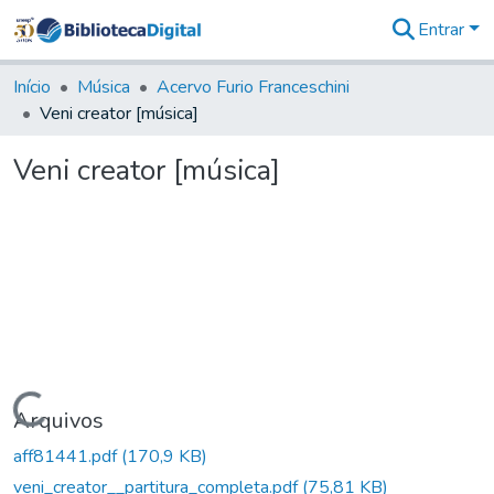
Entrar
Comunidades
&
Início
Música
Acervo Furio Franceschini
Coleções
Veni creator [música]
Tudo na
Biblioteca
Veni creator [música]
Digital
Estatísticas
Carregando...
Arquivos
aff81441.pdf
(170,9 KB)
veni_creator__partitura_completa.pdf
(75,81 KB)