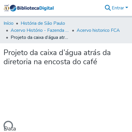
Entrar
Comunidades
&
Início
História de São Paulo
Coleções
Acervo Histório - Fazenda Lageado
Acervo historico FCA
Tudo na
Projeto da caixa d’água atrás da diretoria na encosta do café
Biblioteca
Digital
Projeto da caixa d’água atrás da
Estatísticas
diretoria na encosta do café
Data