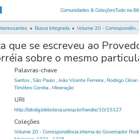
Comunidades & Coleções
Tudo na Bib
nteressantes
Busca Integrada
Volume 20 - Correspondência interna do Governador Rodrigo Cezar de Menezes: 1721- 1728
rta que se escreveu ao Proved
rréia sobre o mesmo particul
Palavras-chave
Santos
,
São Paulo
,
João Vicente Ferreira
,
Rodrigo Césa
Timóteo Corréia
,
Mineração
URI
http://bibdig.biblioteca.unesp.br/handle/10/15127
Coleções
Volume 20 - Correspondência interna do Governador Rodr