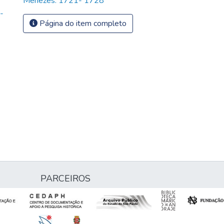
Menezes: 1721- 1728
-
-
Página do item completo
PARCEIROS