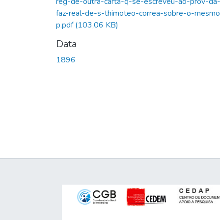
reg-de-outra-carta-q-se-escreveu-ao-prov-da
faz-real-de-s-thimoteo-correa-sobre-o-mesmo
p.pdf
(103,06 KB)
Data
1896