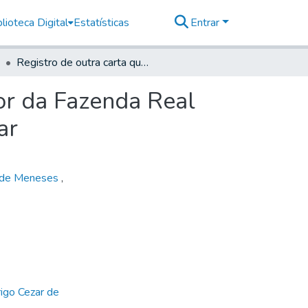
lioteca Digital
Estatísticas
Entrar
Registro de outra carta que se escreveu ao Provedor da Fazenda Real de Santos Timóteo Corréia sobre o mesmo particular
or da Fazenda Real
ar
r de Meneses
,
igo Cezar de