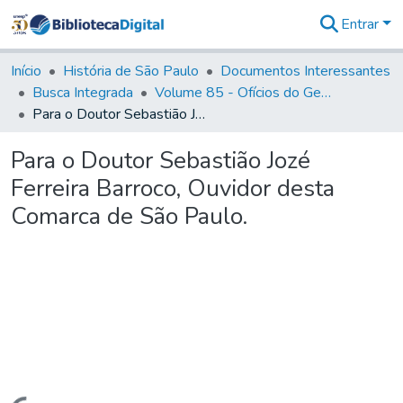
Entrar
Comunidades
&
Início
História de São Paulo
Documentos Interessantes
Coleções
Busca Integrada
Volume 85 - Ofícios do General Francisco da Cunha Menezes (Governador da Capitania): 1782- 1786
Tudo na
Para o Doutor Sebastião Jozé Ferreira Barroco, Ouvidor desta Comarca de São Paulo.
Biblioteca
Digital
Para o Doutor Sebastião Jozé
Estatísticas
Ferreira Barroco, Ouvidor desta
Comarca de São Paulo.