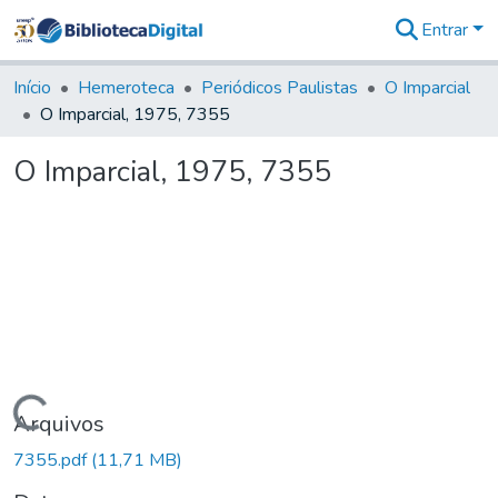
Entrar
Comunidades
&
Início
Hemeroteca
Periódicos Paulistas
O Imparcial
Coleções
O Imparcial, 1975, 7355
Tudo na
Biblioteca
O Imparcial, 1975, 7355
Digital
Estatísticas
Carregando...
Arquivos
7355.pdf
(11,71 MB)