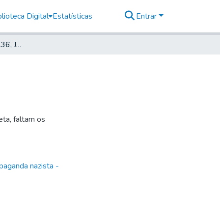
lioteca Digital
Estatísticas
Entrar
Deutscher Morgen, 1936, Jahrg. 5, nr. 08
ta, faltam os
paganda nazista -