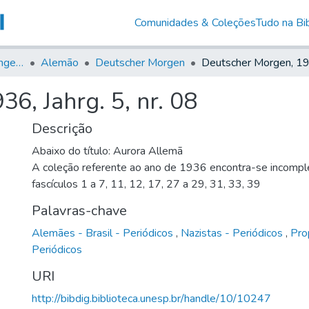
Comunidades & Coleções
Tudo na Bib
Jornais em Língua Estrangeira
Alemão
Deutscher Morgen
6, Jahrg. 5, nr. 08
Descrição
Abaixo do título: Aurora Allemã
A coleção referente ao ano de 1936 encontra-se incomple
fascículos 1 a 7, 11, 12, 17, 27 a 29, 31, 33, 39
Palavras-chave
Alemães - Brasil - Periódicos
,
Nazistas - Periódicos
,
Pro
Periódicos
URI
http://bibdig.biblioteca.unesp.br/handle/10/10247