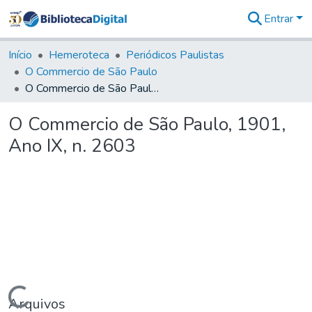
Entrar
Comunidades
&
Início
Hemeroteca
Periódicos Paulistas
Coleções
O Commercio de São Paulo
Tudo na
O Commercio de São Paulo, 1901, Ano IX, n. 2603
Biblioteca
Digital
O Commercio de São Paulo, 1901,
Estatísticas
Ano IX, n. 2603
Carregando...
Arquivos