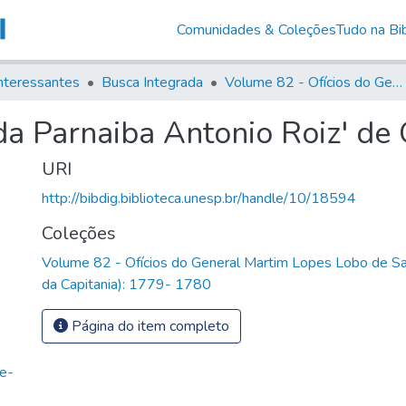
Comunidades & Coleções
Tudo na Bib
nteressantes
Busca Integrada
Volume 82 - Ofícios do General Martim Lopes Lobo de Saldanha (Governador da Capitania): 1779- 1780
da Parnaiba Antonio Roiz' de 
URI
http://bibdig.biblioteca.unesp.br/handle/10/18594
Coleções
Volume 82 - Ofícios do General Martim Lopes Lobo de S
da Capitania): 1779- 1780
Página do item completo
de-