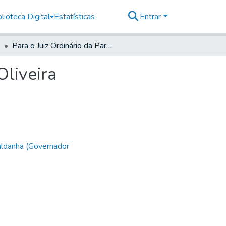
lioteca Digital
Estatísticas
Entrar
Para o Juiz Ordinário da Parnaiba Antonio Roiz' de Oliveira
Oliveira
aldanha (Governador