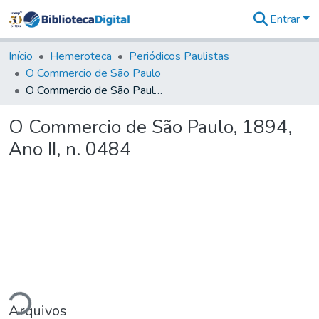
Entrar
Comunidades
&
Início
Hemeroteca
Periódicos Paulistas
Coleções
O Commercio de São Paulo
Tudo na
O Commercio de São Paulo, 1894, Ano II, n. 0484
Biblioteca
Digital
O Commercio de São Paulo, 1894,
Estatísticas
Ano II, n. 0484
ando...
Arquivos