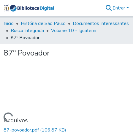
Entrar
Comunidades
&
Início
História de São Paulo
Documentos Interessantes
Coleções
Busca Integrada
Volume 10 - Iguatemi
Tudo na
87º Povoador
Biblioteca
Digital
87º Povoador
Estatísticas
Carregando...
Arquivos
87-povoador.pdf
(106,87 KB)