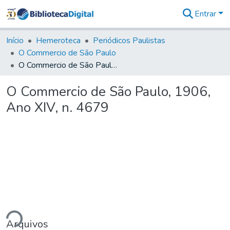
Entrar
Comunidades
&
Início
Hemeroteca
Periódicos Paulistas
Coleções
O Commercio de São Paulo
Tudo na
O Commercio de São Paulo, 1906, Ano XIV, n. 4679
Biblioteca
Digital
O Commercio de São Paulo, 1906,
Estatísticas
Ano XIV, n. 4679
ndo...
Arquivos