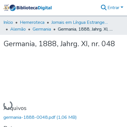
Entrar
Comunidades
&
Início
Hemeroteca
Jornais em Língua Estrangeira
Coleções
Alemão
Germania
Germania, 1888, Jahrg. XI, nr. 048
Tudo na
Biblioteca
Germania, 1888, Jahrg. XI, nr. 048
Digital
Estatísticas
Carregando...
Arquivos
germania-1888-0048.pdf
(1,06 MB)