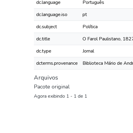
dc.language
Português
dc.language.iso
pt
dc.subject
Política
dc.title
O Farol Paulistano, 1827
dc.type
Jornal
dcterms.provenance
Biblioteca Mário de And
Arquivos
Pacote original
Agora exibindo
1 - 1 de 1