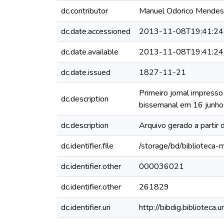
dc.contributor
Manuel Odorico Mendes
dc.date.accessioned
2013-11-08T19:41:24
dc.date.available
2013-11-08T19:41:24
dc.date.issued
1827-11-21
Primeiro jornal impress
dc.description
bissemanal em 16 junho
dc.description
Arquivo gerado a partir
dc.identifier.file
/storage/bd/biblioteca-
dc.identifier.other
000036021
dc.identifier.other
261829
dc.identifier.uri
http://bibdig.biblioteca