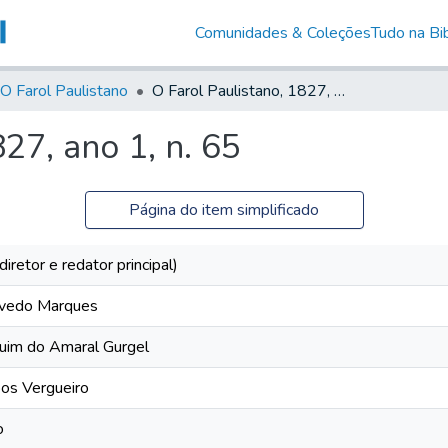
Comunidades & Coleções
Tudo na Bib
O Farol Paulistano
O Farol Paulistano, 1827, ano 1, n. 65
27, ano 1, n. 65
Página do item simplificado
iretor e redator principal)
evedo Marques
uim do Amaral Gurgel
pos Vergueiro
o