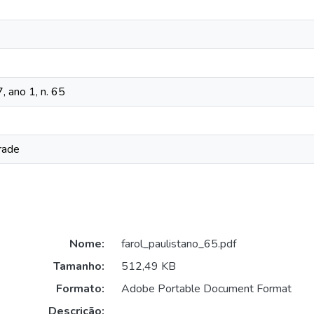
, ano 1, n. 65
rade
Nome:
farol_paulistano_65.pdf
Tamanho:
512,49 KB
Formato:
Adobe Portable Document Format
Descrição: