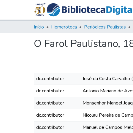
Início
Hemeroteca
Periódicos Paulistas
O Farol Paulistano, 18
dc.contributor
José da Costa Carvalho (d
dc.contributor
Antonio Mariano de Az
dc.contributor
Monsenhor Manoel Joaq
dc.contributor
Nicolau Pereira de Cam
dc.contributor
Manuel de Campos Mel