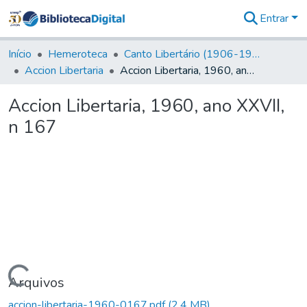
Entrar
Comunidades
&
Início
Hemeroteca
Canto Libertário (1906-1995)
Coleções
Accion Libertaria
Accion Libertaria, 1960, ano XXVII, n 167
Tudo na
Biblioteca
Accion Libertaria, 1960, ano XXVII,
Digital
n 167
Estatísticas
Carregando...
Arquivos
accion-libertaria-1960-0167.pdf
(2,4 MB)