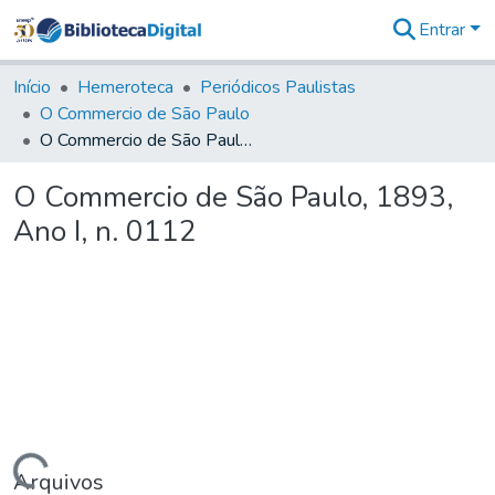
Entrar
Comunidades
&
Início
Hemeroteca
Periódicos Paulistas
Coleções
O Commercio de São Paulo
Tudo na
O Commercio de São Paulo, 1893, Ano I, n. 0112
Biblioteca
Digital
O Commercio de São Paulo, 1893,
Estatísticas
Ano I, n. 0112
Arquivos