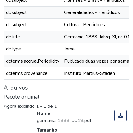
dc.subject
Alemães - Brasil - Periódicos
dc.subject
Generalidades - Periódicos
dc.subject
Cultura - Periódicos
dc.title
Germania, 1888, Jahrg. XI, nr. 018
dc.type
Jornal
dcterms.accrualPeriodicity
Publicado duas vezes por seman
dcterms.provenance
Instituto Martius-Staden
Arquivos
Pacote original
Agora exibindo
1 - 1 de 1
Nome:
germania-1888-0018.pdf
Tamanho: