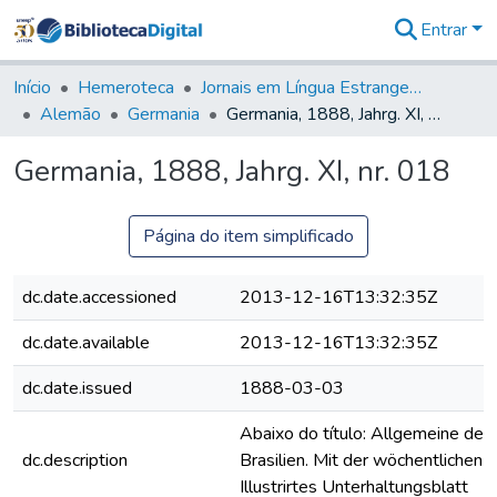
Entrar
Comunidades
&
Início
Hemeroteca
Jornais em Língua Estrangeira
Coleções
Alemão
Germania
Germania, 1888, Jahrg. XI, nr. 018
Tudo na
Biblioteca
Germania, 1888, Jahrg. XI, nr. 018
Digital
Estatísticas
Página do item simplificado
dc.date.accessioned
2013-12-16T13:32:35Z
dc.date.available
2013-12-16T13:32:35Z
dc.date.issued
1888-03-03
Abaixo do título: Allgemeine deut
dc.description
Brasilien. Mit der wöchentlichen B
Illustrirtes Unterhaltungsblatt