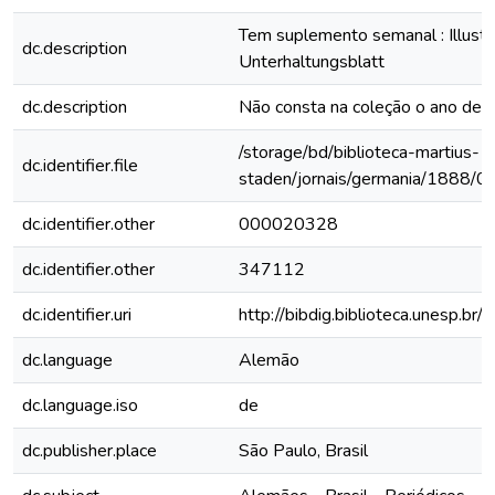
Tem suplemento semanal : Illustri
dc.description
Unterhaltungsblatt
dc.description
Não consta na coleção o ano de
/storage/bd/biblioteca-martius-
dc.identifier.file
staden/jornais/germania/1888/0
dc.identifier.other
000020328
dc.identifier.other
347112
dc.identifier.uri
http://bibdig.biblioteca.unesp.b
dc.language
Alemão
dc.language.iso
de
dc.publisher.place
São Paulo, Brasil