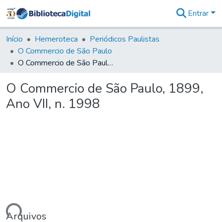
Entrar
Comunidades
&
Início
Hemeroteca
Periódicos Paulistas
Coleções
O Commercio de São Paulo
Tudo na
O Commercio de São Paulo, 1899, Ano VII, n. 1998
Biblioteca
Digital
O Commercio de São Paulo, 1899,
Estatísticas
Ano VII, n. 1998
Arquivos