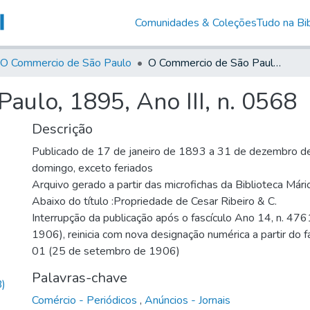
Comunidades & Coleções
Tudo na Bib
O Commercio de São Paulo
O Commercio de São Paulo, 1895, Ano III, n. 0568
ulo, 1895, Ano III, n. 0568
Descrição
Publicado de 17 de janeiro de 1893 a 31 de dezembro de
domingo, exceto feriados
Arquivo gerado a partir das microfichas da Biblioteca Már
Abaixo do título :Propriedade de Cesar Ribeiro & C.
Interrupção da publicação após o fascículo Ano 14, n. 476
1906), reinicia com nova designação numérica a partir do f
01 (25 de setembro de 1906)
Palavras-chave
)
Comércio - Periódicos
,
Anúncios - Jornais