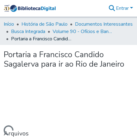
Entrar
Comunidades
&
Início
História de São Paulo
Documentos Interessantes
Coleções
Busca Integrada
Volume 90 - Ofícios e Bandos do Capitão General, Conde de Palma, aos funcionários da Capitania (1814- 1817)
Tudo na
Portaria a Francisco Candido Sagalerva para ir ao Rio de Janeiro
Biblioteca
Digital
Portaria a Francisco Candido
Estatísticas
Sagalerva para ir ao Rio de Janeiro
Arquivos