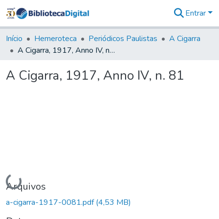
Entrar
Comunidades
&
Início
Hemeroteca
Periódicos Paulistas
A Cigarra
Coleções
A Cigarra, 1917, Anno IV, n. 81
Tudo na
Biblioteca
A Cigarra, 1917, Anno IV, n. 81
Digital
Estatísticas
Carregando...
Arquivos
a-cigarra-1917-0081.pdf
(4,53 MB)