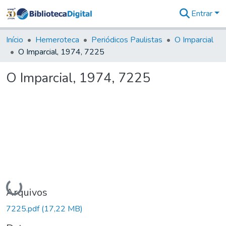
Entrar
Comunidades
&
Início
Hemeroteca
Periódicos Paulistas
O Imparcial
Coleções
O Imparcial, 1974, 7225
Tudo na
Biblioteca
O Imparcial, 1974, 7225
Digital
Estatísticas
Carregando...
Arquivos
7225.pdf
(17,22 MB)