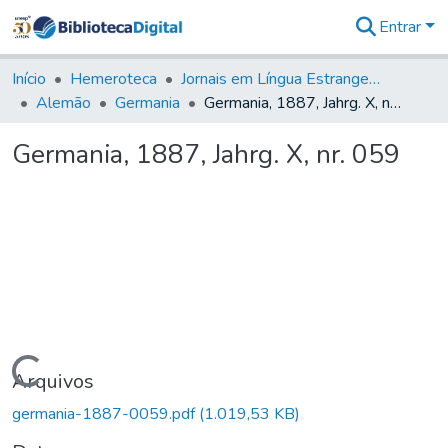
Entrar
Comunidades
&
Início
Hemeroteca
Jornais em Língua Estrangeira
Coleções
Alemão
Germania
Germania, 1887, Jahrg. X, nr. 059
Tudo na
Biblioteca
Germania, 1887, Jahrg. X, nr. 059
Digital
Estatísticas
Carregando...
Arquivos
germania-1887-0059.pdf
(1.019,53 KB)